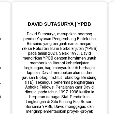
DAVID SUTASURYA | YPBB
David Sutasurya, merupakan seorang
h
pendiri Yayasan Pengembang Biotek dan
Biosains yang berganti nama menjadi
Yaksa Pelestari Bumi Berkelanjutan (YPBB)
pada tahun 2021. Sejak 1993, David
mendirikan YPBB dengan komitmen untuk
memberikan literasi keberlanjutan
n
lingkungan, bagi masyarakat di berbagai
s
lapisan. David merupakan alumni dari
jurusan Biologi Institut Teknologi Bandung
,
(ITB), sekaligus penerima penghargaan
Ashoka Fellows. Perjalanan karir David
dimulai pada tahun 1997-1998 ketika ia
i
berperan sebagai Staf Pendidikan
Lingkungan di Situ Gunung Eco Resort.
Bersama YPBB, David menggagas dan
i
mengimplementasikan proyek-proyek