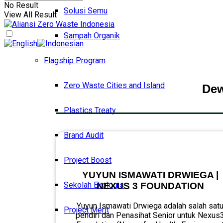
No Result
Solusi Semu
View All Result
Sampah Organik
Flagship Program
Zero Waste Cities and Island
Dew
Plastics Treaty
Brand Audit
Project Boost
YUYUN ISMAWATI DRWIEGA |
Sekolah Ekologis
NEXUS 3 FOUNDATION
Yuyun Ismawati Drwiega adalah salah sat
Project Merit
pendiri dan Penasihat Senior untuk Nexus