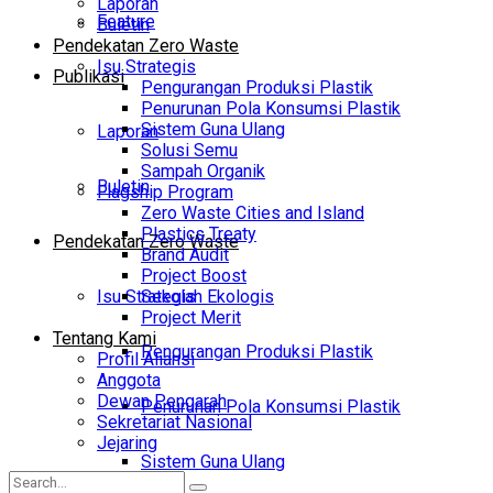
Laporan
Feature
Buletin
Pendekatan Zero Waste
Isu Strategis
Publikasi
Pengurangan Produksi Plastik
Penurunan Pola Konsumsi Plastik
Sistem Guna Ulang
Laporan
Solusi Semu
Sampah Organik
Buletin
Flagship Program
Zero Waste Cities and Island
Plastics Treaty
Pendekatan Zero Waste
Brand Audit
Project Boost
Isu Strategis
Sekolah Ekologis
Project Merit
Tentang Kami
Pengurangan Produksi Plastik
Profil Aliansi
Anggota
Dewan Pengarah
Penurunan Pola Konsumsi Plastik
Sekretariat Nasional
Jejaring
Sistem Guna Ulang