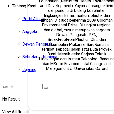
Foundation (Nexus for Health, Environmen
and Development). Yuyun seorang aktivis
Tentang Kami
dan peneliti di bidang kesehatan
lingkungan, kimia, merkuri, plastik dan
Profil Aliansi
limbah. Dia juga penerima 2009 Goldman
Environmental Prize. Di tingkat regional
dan global, Yuyun merupakan anggota
Anggota
Dewan Pengarah IPEN,
BreakFreeFromPlastic, ICEL, dan
Dewan Pengarah
Perkumpulan Prakarsa. Baru-baru ini
terlibat sebagai salah satu Duta Proyek
Bumi. Meraih gelar Sarjana Teknik
Sekretariat Nasional
Lingkungan dari Institut Teknologi Bandun
dan MSc. in Environmental Change and
Management di Universitas Oxford
Jejaring
No Result
View All Result