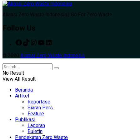
Aliansi Zero Waste Indonesia | Go For Zero Waste
Follow Us
© 2020
Aliansi Zero Waste Indonesia
No Result
View All Result
Beranda
Artikel
Reportase
Siaran Pers
Feature
Publikasi
Laporan
Buletin
Pendekatan Zero Waste