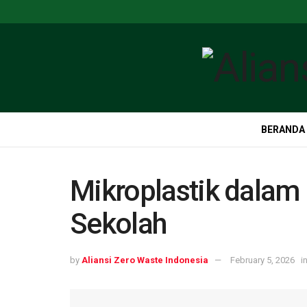
BERANDA
Mikroplastik dala
Sekolah
by
Aliansi Zero Waste Indonesia
February 5, 2026
i