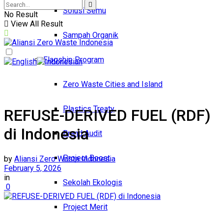
Solusi Semu
No Result
View All Result
Sampah Organik
Flagship Program
Zero Waste Cities and Island
Plastics Treaty
REFUSE-DERIVED FUEL (RDF)
di Indonesia
Brand Audit
Project Boost
by
Aliansi Zero Waste Indonesia
February 5, 2026
in
Sekolah Ekologis
0
Project Merit