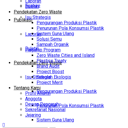
Laporan
Feature
Buletin
Pendekatan Zero Waste
Isu Strategis
Publikasi
Pengurangan Produksi Plastik
Penurunan Pola Konsumsi Plastik
Sistem Guna Ulang
Laporan
Solusi Semu
Sampah Organik
Buletin
Flagship Program
Zero Waste Cities and Island
Plastics Treaty
Pendekatan Zero Waste
Brand Audit
Project Boost
Isu Strategis
Sekolah Ekologis
Project Merit
Tentang Kami
Pengurangan Produksi Plastik
Profil Aliansi
Anggota
Dewan Pengarah
Penurunan Pola Konsumsi Plastik
Sekretariat Nasional
Jejaring
Sistem Guna Ulang