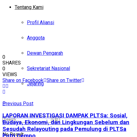
Tentang Kami
Profil Aliansi
Anggota
Dewan Pengarah
0
SHARES
Sekretariat Nasional
0
VIEWS
Share on Facebook
Share on Twitter
Jejaring
Previous Post
LAPORAN INVESTIGASI DAMPAK PLTSa: Sosial,
Budaya, Ekonomi, dan Lingkungan Sebelum dan
Sesudah Relayouting pada Pemulung di PLTSa
No Result
Putri Cempo