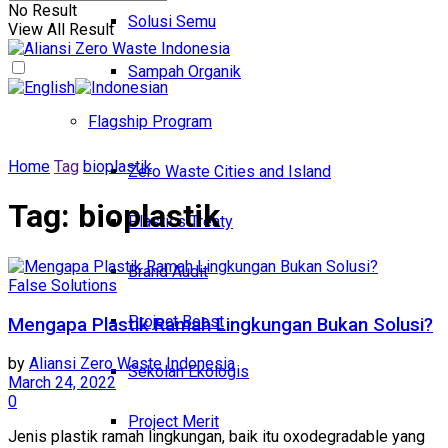
No Result
Solusi Semu
View All Result
Sampah Organik
Flagship Program
Home
Tag
bioplastik
Zero Waste Cities and Island
Tag:
bioplastik
Plastics Treaty
Brand Audit
False Solutions
Project Boost
Mengapa Plastik Ramah Lingkungan Bukan Solusi?
by
Aliansi Zero Waste Indonesia
Sekolah Ekologis
March 24, 2022
0
Project Merit
Jenis plastik ramah lingkungan, baik itu oxodegradable yang