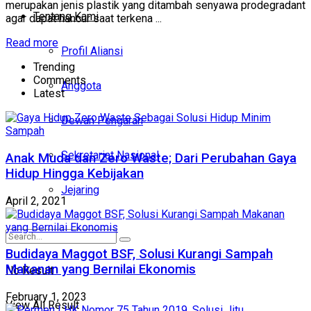
merupakan jenis plastik yang ditambah senyawa prodegradant
Tentang Kami
agar dapat hancur saat terkena ...
Read more
Profil Aliansi
Trending
Comments
Anggota
Latest
Dewan Pengarah
Sekretariat Nasional
Anak Muda dan Zero Waste; Dari Perubahan Gaya
Hidup Hingga Kebijakan
Jejaring
April 2, 2021
Budidaya Maggot BSF, Solusi Kurangi Sampah
Makanan yang Bernilai Ekonomis
No Result
February 1, 2023
View All Result