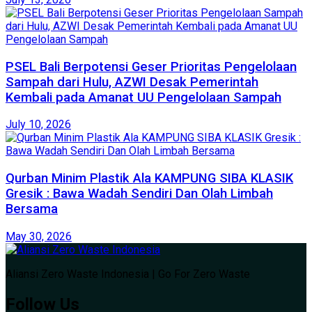
PSEL Bali Berpotensi Geser Prioritas Pengelolaan
Sampah dari Hulu, AZWI Desak Pemerintah
Kembali pada Amanat UU Pengelolaan Sampah
July 10, 2026
Qurban Minim Plastik Ala KAMPUNG SIBA KLASIK
Gresik : Bawa Wadah Sendiri Dan Olah Limbah
Bersama
May 30, 2026
Aliansi Zero Waste Indonesia | Go For Zero Waste
Follow Us