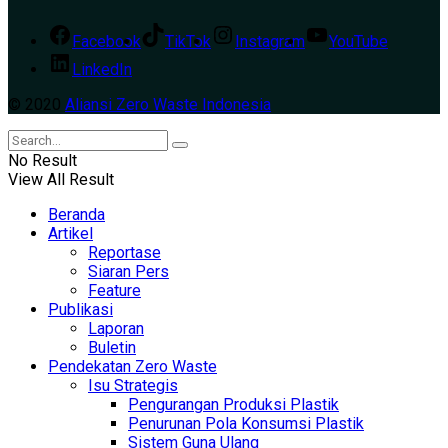
Facebook
TikTok
Instagram
YouTube
LinkedIn
© 2020
Aliansi Zero Waste Indonesia
No Result
View All Result
Beranda
Artikel
Reportase
Siaran Pers
Feature
Publikasi
Laporan
Buletin
Pendekatan Zero Waste
Isu Strategis
Pengurangan Produksi Plastik
Penurunan Pola Konsumsi Plastik
Sistem Guna Ulang