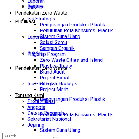
Laporan
Feature
Buletin
Pendekatan Zero Waste
Isu Strategis
Publikasi
Pengurangan Produksi Plastik
Penurunan Pola Konsumsi Plastik
Sistem Guna Ulang
Laporan
Solusi Semu
Sampah Organik
Buletin
Flagship Program
Zero Waste Cities and Island
Plastics Treaty
Pendekatan Zero Waste
Brand Audit
Project Boost
Isu Strategis
Sekolah Ekologis
Project Merit
Tentang Kami
Pengurangan Produksi Plastik
Profil Aliansi
Anggota
Dewan Pengarah
Penurunan Pola Konsumsi Plastik
Sekretariat Nasional
Jejaring
Sistem Guna Ulang