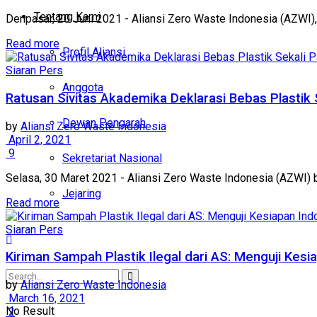
Tentang Kami
Denpasar, 20 Juni 2021 - Aliansi Zero Waste Indonesia (AZWI)
Read more
Profil Aliansi
Siaran Pers
Anggota
Ratusan Sivitas Akademika Deklarasi Bebas Plastik 
Dewan Pengarah
by
Aliansi Zero Waste Indonesia
April 2, 2021
9
Sekretariat Nasional
Selasa, 30 Maret 2021 - Aliansi Zero Waste Indonesia (AZWI) 
Jejaring
Read more
Siaran Pers
Kiriman Sampah Plastik Ilegal dari AS: Menguji Ke
by
Aliansi Zero Waste Indonesia
March 16, 2021
No Result
2