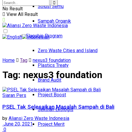
Solusi Semu
No Result
View All Result
Sampah Organik
Flagship Program
Zero Waste Cities and Island
Home
Tag
nexus3 foundation
Plastics Treaty
Tag:
nexus3 foundation
Brand Audit
Project Boost
Siaran Pers
PSEL Tak Selesaikan Masalah Sampah di Bali
Sekolah Ekologis
by
Aliansi Zero Waste Indonesia
June 20, 2021
Project Merit
0