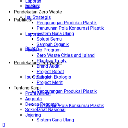
Laporan
Feature
Buletin
Pendekatan Zero Waste
Isu Strategis
Publikasi
Pengurangan Produksi Plastik
Penurunan Pola Konsumsi Plastik
Sistem Guna Ulang
Laporan
Solusi Semu
Sampah Organik
Buletin
Flagship Program
Zero Waste Cities and Island
Plastics Treaty
Pendekatan Zero Waste
Brand Audit
Project Boost
Isu Strategis
Sekolah Ekologis
Project Merit
Tentang Kami
Pengurangan Produksi Plastik
Profil Aliansi
Anggota
Dewan Pengarah
Penurunan Pola Konsumsi Plastik
Sekretariat Nasional
Jejaring
Sistem Guna Ulang