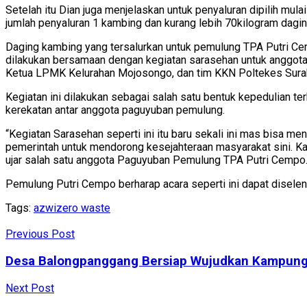
Setelah itu Dian juga menjelaskan untuk penyaluran dipilih mu
jumlah penyaluran 1 kambing dan kurang lebih 70kilogram dagi
Daging kambing yang tersalurkan untuk pemulung TPA Putri C
dilakukan bersamaan dengan kegiatan sarasehan untuk anggota
Ketua LPMK Kelurahan Mojosongo, dan tim KKN Poltekes Surak
Kegiatan ini dilakukan sebagai salah satu bentuk kepedulian
kerekatan antar anggota paguyuban pemulung.
“Kegiatan Sarasehan seperti ini itu baru sekali ini mas bisa
pemerintah untuk mendorong kesejahteraan masyarakat sini. Ka
ujar salah satu anggota Paguyuban Pemulung TPA Putri Cempo
Pemulung Putri Cempo berharap acara seperti ini dapat diselen
Tags:
azwi
zero waste
Previous Post
Desa Balongpanggang Bersiap Wujudkan Kampung 
Next Post