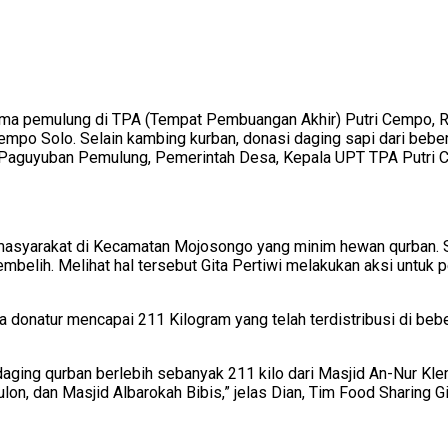
 pemulung di TPA (Tempat Pembuangan Akhir) Putri Cempo, Rabu
empo Solo. Selain kambing kurban, donasi daging sapi dari bebe
tiwi, Paguyuban Pemulung, Pemerintah Desa, Kepala UPT TPA Putr
asyarakat di Kecamatan Mojosongo yang minim hewan qurban. S
belih. Melihat hal tersebut Gita Pertiwi melakukan aksi untuk 
ara donatur mencapai 211 Kilogram yang telah terdistribusi di be
 daging qurban berlebih sebanyak 211 kilo dari Masjid An-Nur K
lon, dan Masjid Albarokah Bibis,” jelas Dian, Tim Food Sharing Gi