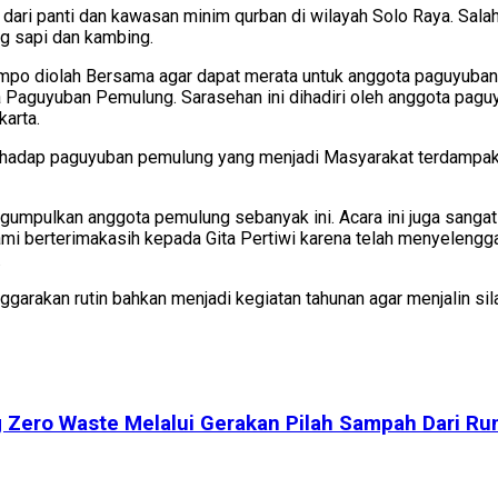
lai dari panti dan kawasan minim qurban di wilayah Solo Raya. 
ng sapi dan kambing.
empo diolah Bersama agar dapat merata untuk anggota paguyuba
 Paguyuban Pemulung. Sarasehan ini dihadiri oleh anggota pag
arta.
 terhadap paguyuban pemulung yang menjadi Masyarakat terdampa
 mengumpulkan anggota pemulung sebanyak ini. Acara ini juga sa
mi berterimakasih kepada Gita Pertiwi karena telah menyelengga
.
ggarakan rutin bahkan menjadi kegiatan tahunan agar menjalin si
Zero Waste Melalui Gerakan Pilah Sampah Dari R