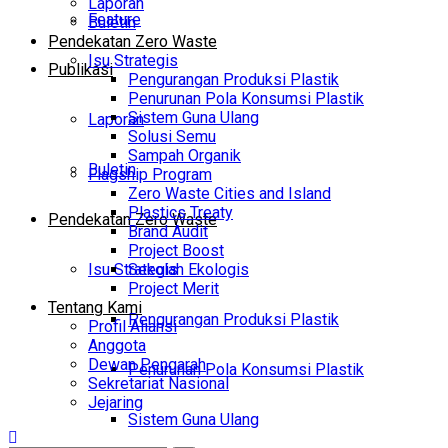
Laporan
Feature
Buletin
Pendekatan Zero Waste
Isu Strategis
Publikasi
Pengurangan Produksi Plastik
Penurunan Pola Konsumsi Plastik
Sistem Guna Ulang
Laporan
Solusi Semu
Sampah Organik
Buletin
Flagship Program
Zero Waste Cities and Island
Plastics Treaty
Pendekatan Zero Waste
Brand Audit
Project Boost
Isu Strategis
Sekolah Ekologis
Project Merit
Tentang Kami
Pengurangan Produksi Plastik
Profil Aliansi
Anggota
Dewan Pengarah
Penurunan Pola Konsumsi Plastik
Sekretariat Nasional
Jejaring
Sistem Guna Ulang