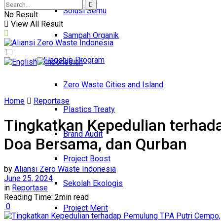
Solusi Semu
No Result
View All Result
Sampah Organik
Flagship Program
Zero Waste Cities and Island
Home
Reportase
Plastics Treaty
Tingkatkan Kepedulian terhada
Brand Audit
Doa Bersama, dan Qurban
Project Boost
by
Aliansi Zero Waste Indonesia
June 25, 2024
Sekolah Ekologis
in
Reportase
Reading Time: 2min read
0
Project Merit