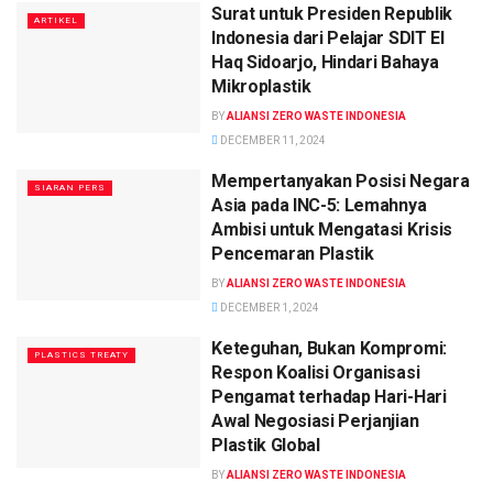
Surat untuk Presiden Republik
ARTIKEL
Indonesia dari Pelajar SDIT El
Haq Sidoarjo, Hindari Bahaya
Mikroplastik
BY
ALIANSI ZERO WASTE INDONESIA
DECEMBER 11, 2024
Mempertanyakan Posisi Negara
SIARAN PERS
Asia pada INC-5: Lemahnya
Ambisi untuk Mengatasi Krisis
Pencemaran Plastik
BY
ALIANSI ZERO WASTE INDONESIA
DECEMBER 1, 2024
Keteguhan, Bukan Kompromi:
PLASTICS TREATY
Respon Koalisi Organisasi
Pengamat terhadap Hari-Hari
Awal Negosiasi Perjanjian
Plastik Global
BY
ALIANSI ZERO WASTE INDONESIA