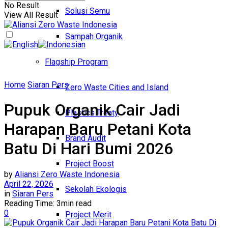
No Result
Solusi Semu
View All Result
Sampah Organik
Flagship Program
Home
Siaran Pers
Zero Waste Cities and Island
Pupuk Organik Cair Jadi
Plastics Treaty
Harapan Baru Petani Kota
Brand Audit
Batu Di Hari Bumi 2026
Project Boost
by
Aliansi Zero Waste Indonesia
April 22, 2026
Sekolah Ekologis
in
Siaran Pers
Reading Time: 3min read
0
Project Merit