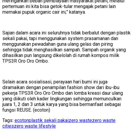
meringankan beban pembiayaan masyarakat petani, melalui
pertemuan ini kita bisa getok-tular mengajak petani lain
memakai pupuk organic cair ini,” katanya.
Sajian dalam acara ini seluruhnya tidak berbalut dengan plastik
sekali pakai, tapi menggunakan system prasamanan dan
menggunakan pewadahan guna ulang gelas dan piring
sehingga tidak menghasilkan sampah. Sampah organik yang
dihasilkan pun langsung dikelolah di rumah kompos milik
TPS3R Oro Oro Ombo.
Selain acara sosialisasi, perayaan hari bumi ini juga
diramaikan dengan penampilan fashion show dari ibu-ibu
pekerja TPS3R Oro Oro Ombo dan lomba kreasi daur ulang
yang diikuti oleh kader lingkungan sehingga memunculkan
juara 1, 2 dan 3 untuk karya yang bisa bermanfaat sebagai
fungsi REUSE. (ecoton)
Tags:
ecoton
plastik sekali pakai
zero waste
zero waste
cities
zero waste lifestyle