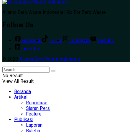
Aliansi Zero Waste Indonesia | Go For Zero Waste
Follow Us
Facebook
TikTok
Instagram
YouTube
LinkedIn
© 2020
Aliansi Zero Waste Indonesia
No Result
View All Result
Beranda
Artikel
Reportase
Siaran Pers
Feature
Publikasi
Laporan
Buletin