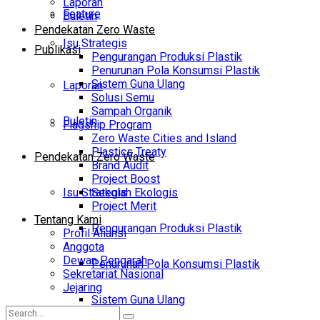
Laporan
Feature
Buletin
Pendekatan Zero Waste
Isu Strategis
Publikasi
Pengurangan Produksi Plastik
Penurunan Pola Konsumsi Plastik
Sistem Guna Ulang
Laporan
Solusi Semu
Sampah Organik
Buletin
Flagship Program
Zero Waste Cities and Island
Plastics Treaty
Pendekatan Zero Waste
Brand Audit
Project Boost
Isu Strategis
Sekolah Ekologis
Project Merit
Tentang Kami
Pengurangan Produksi Plastik
Profil Aliansi
Anggota
Dewan Pengarah
Penurunan Pola Konsumsi Plastik
Sekretariat Nasional
Jejaring
Sistem Guna Ulang