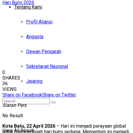
Tentang Kami
Profil Aliansi
Anggota
Dewan Pengarah
Sekretariat Nasional
0
SHARES
Jejaring
36
VIEWS
Share on Facebook
Share on Twitter
Siaran Pers
No Result
Kota Batu, 22 April 2026
– Hari ini menjadi perayaan global
View All Result
untuk memperingati hari bumi sedunia. Mementum ini menjadi