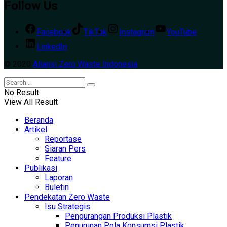
Follow Us
Facebook
TikTok
Instagram
YouTube
LinkedIn
© 2020
Aliansi Zero Waste Indonesia
No Result
View All Result
Beranda
Artikel
Reportase
Siaran Pers
Feature
Publikasi
Laporan
Buletin
Pendekatan Zero Waste
Isu Strategis
Pengurangan Produksi Plastik
Penurunan Pola Konsumsi Plastik