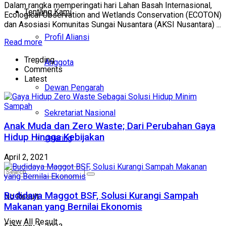
Dalam rangka memperingati hari Lahan Basah Internasional,
Tentang Kami
Ecological Observation and Wetlands Conservation (ECOTON)
dan Asosiasi Komunitas Sungai Nusantara (AKSI Nusantara) ...
Profil Aliansi
Read more
Trending
Anggota
Comments
Latest
Dewan Pengarah
Sekretariat Nasional
Anak Muda dan Zero Waste; Dari Perubahan Gaya
Hidup Hingga Kebijakan
Jejaring
April 2, 2021
Budidaya Maggot BSF, Solusi Kurangi Sampah
No Result
Makanan yang Bernilai Ekonomis
View All Result