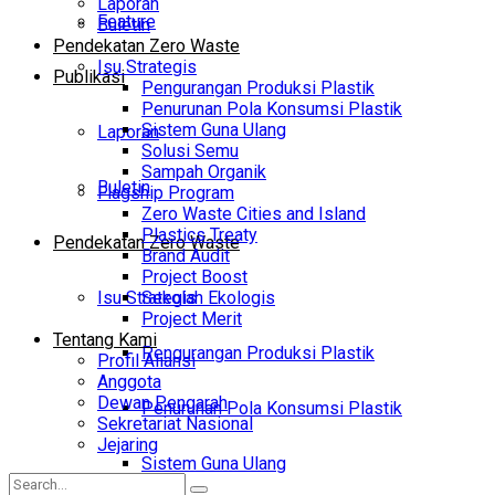
Laporan
Feature
Buletin
Pendekatan Zero Waste
Isu Strategis
Publikasi
Pengurangan Produksi Plastik
Penurunan Pola Konsumsi Plastik
Sistem Guna Ulang
Laporan
Solusi Semu
Sampah Organik
Buletin
Flagship Program
Zero Waste Cities and Island
Plastics Treaty
Pendekatan Zero Waste
Brand Audit
Project Boost
Isu Strategis
Sekolah Ekologis
Project Merit
Tentang Kami
Pengurangan Produksi Plastik
Profil Aliansi
Anggota
Dewan Pengarah
Penurunan Pola Konsumsi Plastik
Sekretariat Nasional
Jejaring
Sistem Guna Ulang