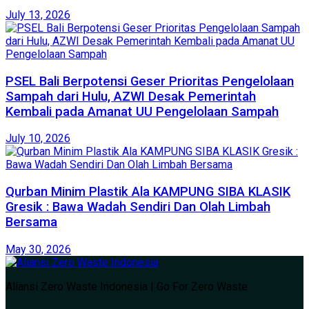
July 13, 2026
PSEL Bali Berpotensi Geser Prioritas Pengelolaan
Sampah dari Hulu, AZWI Desak Pemerintah
Kembali pada Amanat UU Pengelolaan Sampah
July 10, 2026
Qurban Minim Plastik Ala KAMPUNG SIBA KLASIK
Gresik : Bawa Wadah Sendiri Dan Olah Limbah
Bersama
May 30, 2026
Aliansi Zero Waste Indonesia | Go For Zero Waste