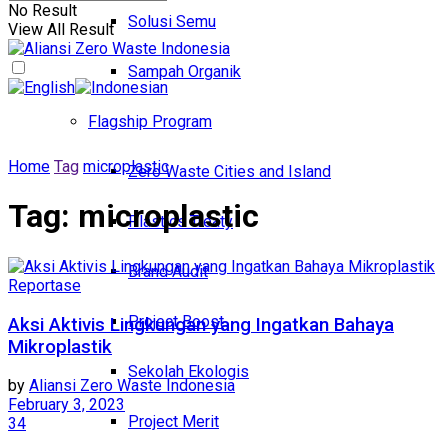
No Result
Solusi Semu
View All Result
Sampah Organik
Flagship Program
Home
Tag
microplastic
Zero Waste Cities and Island
Tag:
microplastic
Plastics Treaty
Brand Audit
Reportase
Project Boost
Aksi Aktivis Lingkungan yang Ingatkan Bahaya
Mikroplastik
Sekolah Ekologis
by
Aliansi Zero Waste Indonesia
February 3, 2023
Project Merit
34