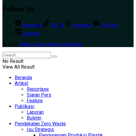
Follow Us
Facebook
TikTok
Instagram
YouTube
LinkedIn
© 2020
Aliansi Zero Waste Indonesia
No Result
View All Result
Beranda
Artikel
Reportase
Siaran Pers
Feature
Publikasi
Laporan
Buletin
Pendekatan Zero Waste
Isu Strategis
Pengurangan Produksi Plastik