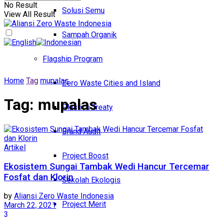
No Result
Solusi Semu
View All Result
Sampah Organik
Flagship Program
Home
Tag
mupalas
Zero Waste Cities and Island
Tag:
mupalas
Plastics Treaty
Brand Audit
Artikel
Project Boost
Ekosistem Sungai Tambak Wedi Hancur Tercemar
Fosfat dan Klorin
Sekolah Ekologis
by
Aliansi Zero Waste Indonesia
Project Merit
March 22, 2021
3