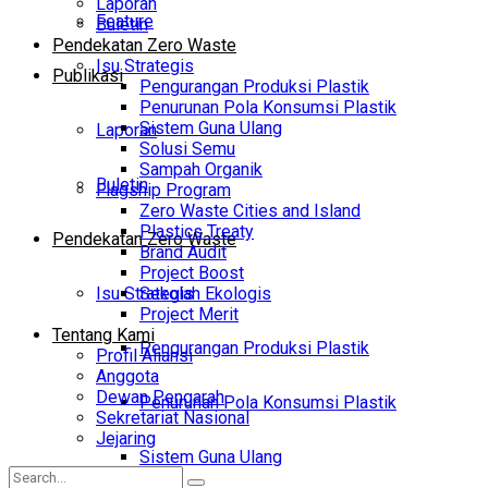
Laporan
Feature
Buletin
Pendekatan Zero Waste
Isu Strategis
Publikasi
Pengurangan Produksi Plastik
Penurunan Pola Konsumsi Plastik
Sistem Guna Ulang
Laporan
Solusi Semu
Sampah Organik
Buletin
Flagship Program
Zero Waste Cities and Island
Plastics Treaty
Pendekatan Zero Waste
Brand Audit
Project Boost
Isu Strategis
Sekolah Ekologis
Project Merit
Tentang Kami
Pengurangan Produksi Plastik
Profil Aliansi
Anggota
Dewan Pengarah
Penurunan Pola Konsumsi Plastik
Sekretariat Nasional
Jejaring
Sistem Guna Ulang