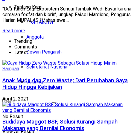
Tentang Kami
"Dua Tahun Lagi Ekosistem Sungai Tambak Wedi Buyar karena
cemaran fosfat dan klorin", ungkap Faisol Mardiono, Pengurus
Harian MUPALAS (Mahasiswa ...
Profil Aliansi
Read more
Anggota
Trending
Comments
Dewan Pengarah
Latest
Sekretariat Nasional
Anak Muda dan Zero Waste; Dari Perubahan Gaya
Jejaring
Hidup Hingga Kebijakan
April 2, 2021
No Result
Budidaya Maggot BSF, Solusi Kurangi Sampah
Makanan yang Bernilai Ekonomis
View All Result