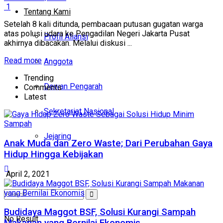
1
Tentang Kami
Setelah 8 kali ditunda, pembacaan putusan gugatan warga
atas polusi udara ke Pengadilan Negeri Jakarta Pusat
Profil Aliansi
akhirnya dibacakan. Melalui diskusi ...
Read more
Anggota
Trending
Dewan Pengarah
Comments
Latest
Sekretariat Nasional
Jejaring
Anak Muda dan Zero Waste; Dari Perubahan Gaya
Hidup Hingga Kebijakan
April 2, 2021
Budidaya Maggot BSF, Solusi Kurangi Sampah
No Result