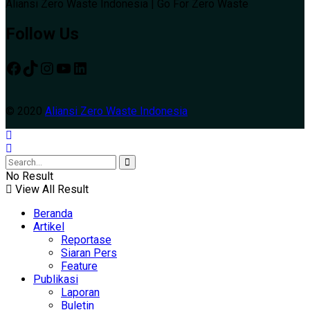
Aliansi Zero Waste Indonesia | Go For Zero Waste
Follow Us
© 2020
Aliansi Zero Waste Indonesia
No Result
View All Result
Beranda
Artikel
Reportase
Siaran Pers
Feature
Publikasi
Laporan
Buletin