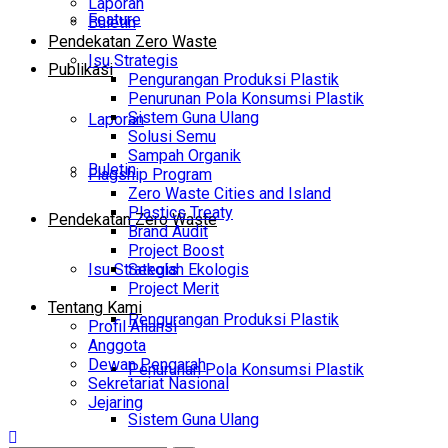
Laporan
Feature
Buletin
Pendekatan Zero Waste
Isu Strategis
Publikasi
Pengurangan Produksi Plastik
Penurunan Pola Konsumsi Plastik
Sistem Guna Ulang
Laporan
Solusi Semu
Sampah Organik
Buletin
Flagship Program
Zero Waste Cities and Island
Plastics Treaty
Pendekatan Zero Waste
Brand Audit
Project Boost
Isu Strategis
Sekolah Ekologis
Project Merit
Tentang Kami
Pengurangan Produksi Plastik
Profil Aliansi
Anggota
Dewan Pengarah
Penurunan Pola Konsumsi Plastik
Sekretariat Nasional
Jejaring
Sistem Guna Ulang