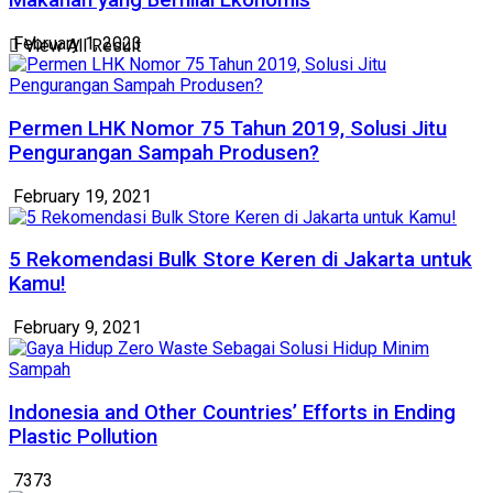
Makanan yang Bernilai Ekonomis
February 1, 2023
View All Result
Permen LHK Nomor 75 Tahun 2019, Solusi Jitu
Pengurangan Sampah Produsen?
February 19, 2021
5 Rekomendasi Bulk Store Keren di Jakarta untuk
Kamu!
February 9, 2021
Indonesia and Other Countries’ Efforts in Ending
Plastic Pollution
7373