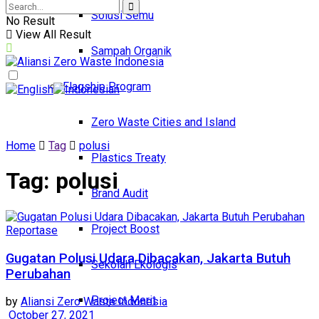
Solusi Semu
No Result
View All Result
Sampah Organik
Flagship Program
Zero Waste Cities and Island
Home
Tag
polusi
Plastics Treaty
Tag:
polusi
Brand Audit
Project Boost
Reportase
Gugatan Polusi Udara Dibacakan, Jakarta Butuh
Sekolah Ekologis
Perubahan
Project Merit
by
Aliansi Zero Waste Indonesia
October 27, 2021