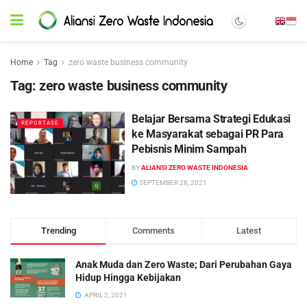
Home
Tag
zero waste business community
Tag:
zero waste business community
Belajar Bersama Strategi Edukasi
REPORTASE
ke Masyarakat sebagai PR Para
Pebisnis Minim Sampah
BY
ALIANSI ZERO WASTE INDONESIA
SEPTEMBER 28, 2021
Trending
Comments
Latest
Anak Muda dan Zero Waste; Dari Perubahan Gaya
Hidup Hingga Kebijakan
APRIL 2, 2021