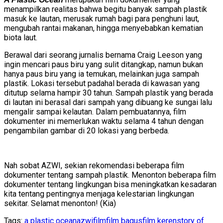
menampilkan realitas bahwa begitu banyak sampah plastik
masuk ke lautan, merusak rumah bagi para penghuni laut,
mengubah rantai makanan, hingga menyebabkan kematian
biota laut.
Berawal dari seorang jurnalis bernama Craig Leeson yang
ingin mencari paus biru yang sulit ditangkap, namun bukan
hanya paus biru yang ia temukan, melainkan juga sampah
plastik. Lokasi tersebut padahal berada di kawasan yang
ditutup selama hampir 30 tahun. Sampah plastik yang berada
di lautan ini berasal dari sampah yang dibuang ke sungai lalu
mengalir sampai kelautan. Dalam pembuatannya, film
dokumenter ini memerlukan waktu selama 4 tahun dengan
pengambilan gambar di 20 lokasi yang berbeda.
Nah sobat AZWI, sekian rekomendasi beberapa film
dokumenter tentang sampah plastik. Menonton beberapa film
dokumenter tentang lingkungan bisa meningkatkan kesadaran
kita tentang pentingnya menjaga kelestarian lingkungan
sekitar. Selamat menonton! (Kia)
Tags:
a plastic ocean
azwi
film
film bagus
film keren
story of