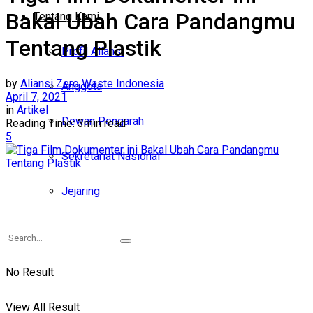
Bakal Ubah Cara Pandangmu
Tentang Kami
Tentang Plastik
Profil Aliansi
by
Aliansi Zero Waste Indonesia
Anggota
April 7, 2021
in
Artikel
Dewan Pengarah
Reading Time: 3min read
5
Sekretariat Nasional
Jejaring
No Result
View All Result