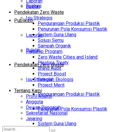
Laporan
Feature
Buletin
Pendekatan Zero Waste
Isu Strategis
Publikasi
Pengurangan Produksi Plastik
Penurunan Pola Konsumsi Plastik
Sistem Guna Ulang
Laporan
Solusi Semu
Sampah Organik
Buletin
Flagship Program
Zero Waste Cities and Island
Plastics Treaty
Pendekatan Zero Waste
Brand Audit
Project Boost
Isu Strategis
Sekolah Ekologis
Project Merit
Tentang Kami
Pengurangan Produksi Plastik
Profil Aliansi
Anggota
Dewan Pengarah
Penurunan Pola Konsumsi Plastik
Sekretariat Nasional
Jejaring
Sistem Guna Ulang