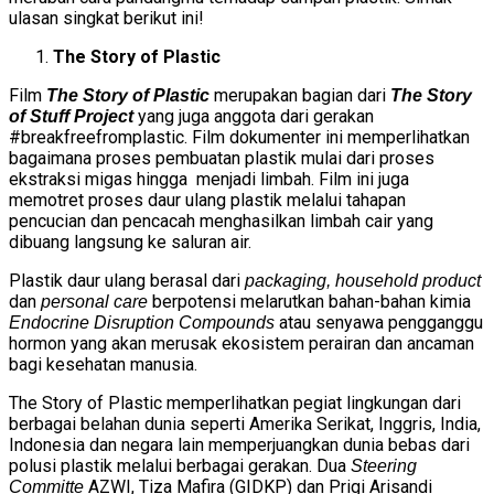
ulasan singkat berikut ini!
The Story of Plastic
Film
merupakan bagian dari
The Story of Plastic
The Story
yang juga anggota dari gerakan
of Stuff Project
#breakfreefromplastic. Film dokumenter ini memperlihatkan
bagaimana proses pembuatan plastik mulai dari proses
ekstraksi migas hingga menjadi limbah. Film ini juga
memotret proses daur ulang plastik melalui tahapan
pencucian dan pencacah menghasilkan limbah cair yang
dibuang langsung ke saluran air.
Plastik daur ulang berasal dari
packaging,
household product
dan
berpotensi melarutkan bahan-bahan kimia
personal care
atau senyawa pengganggu
Endocrine Disruption Compounds
hormon yang akan merusak ekosistem perairan dan ancaman
bagi kesehatan manusia.
The Story of Plastic memperlihatkan pegiat lingkungan dari
berbagai belahan dunia seperti Amerika Serikat, Inggris, India,
Indonesia dan negara lain memperjuangkan dunia bebas dari
polusi plastik melalui berbagai gerakan. Dua
Steering
AZWI, Tiza Mafira (GIDKP) dan Prigi Arisandi
Committe