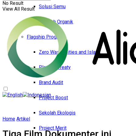
No Result
Solusi Semu
View All Result
Sampah Organik
Flagship Program
Zero Waste Cities and Island
Plastics Treaty
Brand Audit
Project Boost
Sekolah Ekologis
Home
Artikel
Project Merit
Tiga Film Dokumenter ini