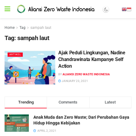
Home
Tag
sampah laut
Tag:
sampah laut
Ajak Peduli Lingkungan, Nadine
ARTIKEL
Chandrawinata Kampanye Self
Action
BY
ALIANSI ZERO WASTE INDONESIA
JANUARY 23, 2021
Trending
Comments
Latest
Anak Muda dan Zero Waste; Dari Perubahan Gaya
Hidup Hingga Kebijakan
APRIL 2, 2021