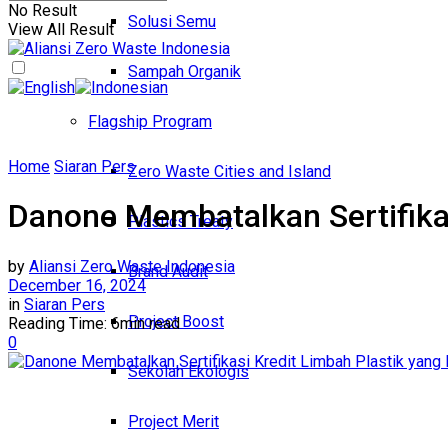
No Result
Solusi Semu
View All Result
Sampah Organik
Flagship Program
Home
Siaran Pers
Zero Waste Cities and Island
Danone Membatalkan Sertifikas
Plastics Treaty
by
Aliansi Zero Waste Indonesia
Brand Audit
December 16, 2024
in
Siaran Pers
Project Boost
Reading Time: 6min read
0
Sekolah Ekologis
Project Merit