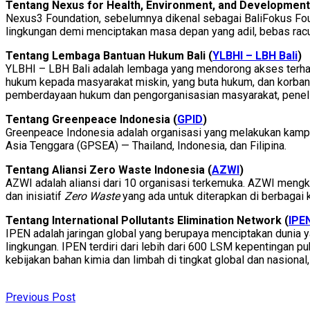
Tentang Nexus for Health, Environment, and Development
Nexus3 Foundation, sebelumnya dikenal sebagai BaliFokus Fou
lingkungan demi menciptakan masa depan yang adil, bebas racun
Tentang Lembaga Bantuan Hukum Bali (
YLBHI – LBH Bali
)
YLBHI – LBH Bali adalah lembaga yang mendorong akses terha
hukum kepada masyarakat miskin, yang buta hukum, dan korba
pemberdayaan hukum dan pengorganisasian masyarakat, penelit
Tentang Greenpeace Indonesia (
GPID
)
Greenpeace Indonesia adalah organisasi yang melakukan kampa
Asia Tenggara (GPSEA) — Thailand, Indonesia, dan Filipina.
Tentang Aliansi Zero Waste Indonesia (
AZWI
)
AZWI adalah aliansi dari 10 organisasi terkemuka. AZWI me
dan inisiatif
Zero Waste
yang ada untuk diterapkan di berbagai
Tentang International Pollutants Elimination Network (
IPE
IPEN adalah jaringan global yang berupaya menciptakan dunia 
lingkungan. IPEN terdiri dari lebih dari 600 LSM kepentingan 
kebijakan bahan kimia dan limbah di tingkat global dan nasiona
Previous Post