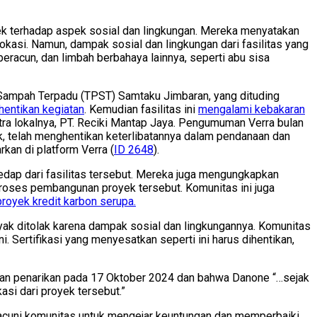
yek terhadap aspek sosial dan lingkungan. Mereka menyatakan
lokasi. Namun, dampak sosial dan lingkungan dari fasilitas yang
beracun, dan limbah berbahaya lainnya, seperti abu sisa
ampah Terpadu (TPST) Samtaku Jimbaran, yang dituding
hentikan kegiatan
. Kemudian fasilitas ini
mengalami kebakaran
itra lokalnya, PT. Reciki Mantap Jaya. Pengumuman Verra bulan
, telah menghentikan keterlibatannya dalam pendanaan dan
rkan di platform Verra (
ID 2648
).
edap dari fasilitas tersebut. Mereka juga mengungkapkan
roses pembangunan proyek tersebut. Komunitas ini juga
royek kredit karbon serupa.
nyak ditolak karena dampak sosial dan lingkungannya. Komunitas
. Sertifikasi yang menyesatkan seperti ini harus dihentikan,
an penarikan pada 17 Oktober 2024 dan bahwa Danone “…sejak
asi dari proyek tersebut.”
cuni komunitas untuk mengejar keuntungan dan memperbaiki