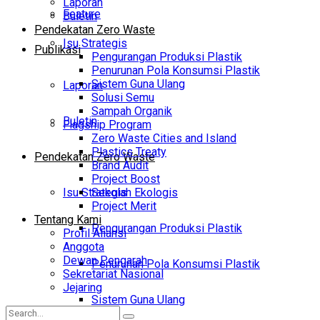
Laporan
Feature
Buletin
Pendekatan Zero Waste
Isu Strategis
Publikasi
Pengurangan Produksi Plastik
Penurunan Pola Konsumsi Plastik
Sistem Guna Ulang
Laporan
Solusi Semu
Sampah Organik
Buletin
Flagship Program
Zero Waste Cities and Island
Plastics Treaty
Pendekatan Zero Waste
Brand Audit
Project Boost
Isu Strategis
Sekolah Ekologis
Project Merit
Tentang Kami
Pengurangan Produksi Plastik
Profil Aliansi
Anggota
Dewan Pengarah
Penurunan Pola Konsumsi Plastik
Sekretariat Nasional
Jejaring
Sistem Guna Ulang