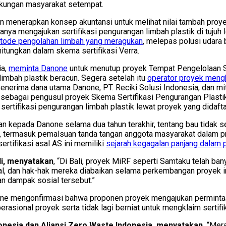
dukungan masyarakat setempat.
an menerapkan konsep akuntansi untuk melihat nilai tambah pro
anya mengajukan sertifikasi pengurangan limbah plastik di tujuh 
tode pengolahan limbah yang meragukan
, melepas polusi udara 
itungkan dalam skema sertifikasi Verra.
ia,
meminta Danone
untuk menutup proyek Tempat Pengelolaan S
bah plastik beracun. Segera setelah itu
operator proyek meng
a penerima dana utama Danone, PT. Reciki Solusi Indonesia, dan m
sebagai pengusul proyek Skema Sertifikasi Pengurangan Plastik
sertifikasi pengurangan limbah plastik lewat proyek yang didafta
n kepada Danone selama dua tahun terakhir, tentang bau tidak s
, termasuk pemalsuan tanda tangan anggota masyarakat dalam p
rtifikasi asal AS ini memiliki
sejarah kegagalan panjang dalam p
i,
menyatakan
, “Di Bali, proyek MiRF seperti Samtaku telah ba
al, dan hak-hak mereka diabaikan selama perkembangan proyek ini
n dampak sosial tersebut.”
one mengonfirmasi bahwa proponen proyek mengajukan perminta
asional proyek serta tidak lagi berniat untuk mengklaim sertifik
donesia dan Aliansi Zero Waste Indonesia, menyatakan,
“Mera