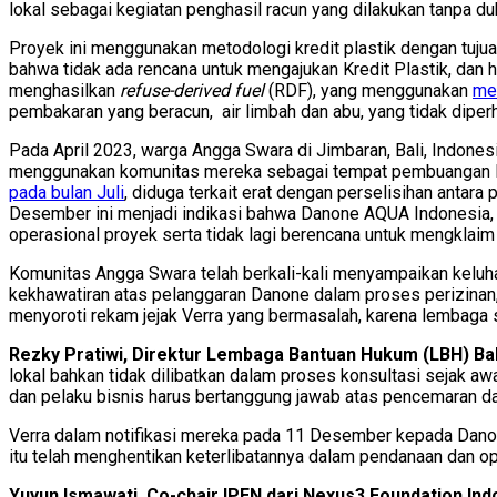
lokal sebagai kegiatan penghasil racun yang dilakukan tanpa 
Proyek ini menggunakan metodologi kredit plastik dengan tuju
bahwa tidak ada rencana untuk mengajukan Kredit Plastik, dan h
menghasilkan
refuse-derived fuel
(RDF), yang menggunakan
me
pembakaran yang beracun, air limbah dan abu, yang tidak diperh
Pada April 2023, warga Angga Swara di Jimbaran, Bali, Indones
menggunakan komunitas mereka sebagai tempat pembuangan lim
pada bulan Juli
, diduga terkait erat dengan perselisihan antar
Desember ini menjadi indikasi bahwa Danone AQUA Indonesia, 
operasional proyek serta tidak lagi berencana untuk mengklaim 
Komunitas Angga Swara telah berkali-kali menyampaikan keluha
kekhawatiran atas pelanggaran Danone dalam proses perizinan
menyoroti rekam jejak Verra yang bermasalah, karena lembaga se
Rezky Pratiwi, Direktur Lembaga Bantuan Hukum (LBH) Bal
lokal bahkan tidak dilibatkan dalam proses konsultasi sejak aw
dan pelaku bisnis harus bertanggung jawab atas pencemaran da
Verra dalam notifikasi mereka pada 11 Desember kepada Dan
itu telah menghentikan keterlibatannya dalam pendanaan dan oper
Yuyun Ismawati, Co-chair IPEN dari Nexus3 Foundation In