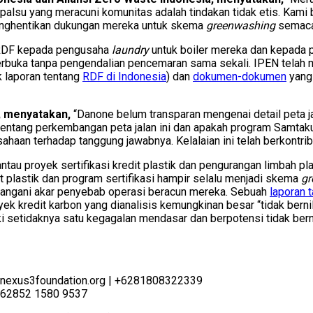
k palsu yang meracuni komunitas adalah tindakan tidak etis. Kami
menghentikan dukungan mereka untuk skema
greenwashing
semacam
t RDF kepada pengusaha
laundry
untuk boiler mereka dan kepada p
rbuka tanpa pengendalian pencemaran sama sekali. IPEN telah me
 laporan tentang
RDF di Indonesia
) dan
dokumen-dokumen
yang
a, menyatakan,
“Danone belum transparan mengenai detail peta 
n tentang perkembangan peta jalan ini dan apakah program Samt
ahaan terhadap tanggung jawabnya. Kelalaian ini telah berkontri
au proyek sertifikasi kredit plastik dan pengurangan limbah pla
it plastik dan program sertifikasi hampir selalu menjadi skema
gr
nangani akar penyebab operasi beracun mereka. Sebuah
laporan 
 kredit karbon yang dianalisis kemungkinan besar “tidak bernil
 setidaknya satu kegagalan mendasar dan berpotensi tidak berni
a@nexus3foundation.org | +6281808322339
 +62852 1580 9537