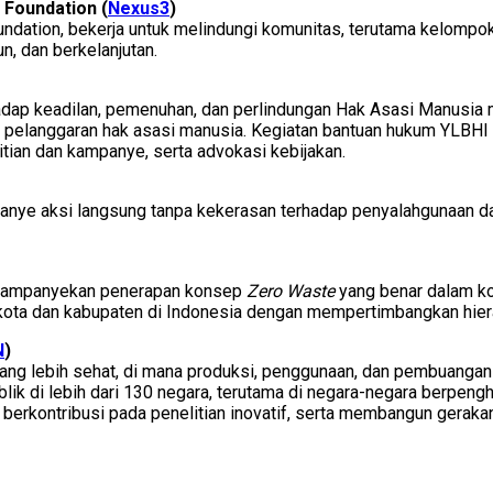
 Foundation (
Nexus3
)
ndation, bekerja untuk melindungi komunitas, terutama kelompo
, dan berkelanjutan.
dap keadilan, pemenuhan, dan perlindungan Hak Asasi Manusia 
n pelanggaran hak asasi manusia. Kegiatan bantuan hukum YLBH
ian dan kampanye, serta advokasi kebijakan.
nye aksi langsung tanpa kekerasan terhadap penyalahgunaan dan
ngkampanyekan penerapan konsep
Zero Waste
yang benar dalam ko
 kota dan kabupaten di Indonesia dengan mempertimbangkan hiera
N
)
yang lebih sehat, di mana produksi, penggunaan, dan pembuanga
publik di lebih dari 130 negara, terutama di negara-negara berpe
l, berkontribusi pada penelitian inovatif, serta membangun gerak