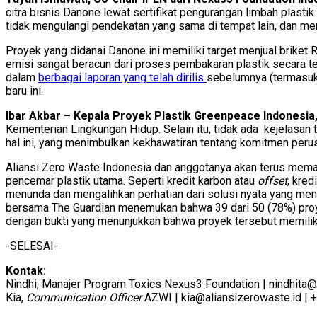
citra bisnis Danone lewat sertifikat pengurangan limbah plasti
tidak mengulangi pendekatan yang sama di tempat lain, dan 
Proyek yang didanai Danone ini memiliki target menjual brike
emisi sangat beracun dari proses pembakaran plastik secara te
dalam
berbagai laporan yang telah dirilis
sebelumnya (termasuk
baru ini.
Ibar Akbar – Kepala Proyek Plastik Greenpeace Indonesi
Kementerian Lingkungan Hidup. Selain itu, tidak ada kejelasa
hal ini, yang menimbulkan kekhawatiran tentang komitmen perus
Aliansi Zero Waste Indonesia dan anggotanya akan terus memant
pencemar plastik utama. Seperti kredit karbon atau
offset
, kred
menunda dan mengalihkan perhatian dari solusi nyata yang me
bersama The Guardian menemukan bahwa 39 dari 50 (78%) proyek
dengan bukti yang menunjukkan bahwa proyek tersebut memiliki
-SELESAI-
Kontak:
Nindhi, Manajer Program Toxics Nexus3 Foundation | nindhit
Kia,
Communication Officer
AZWI | kia@aliansizerowaste.id |