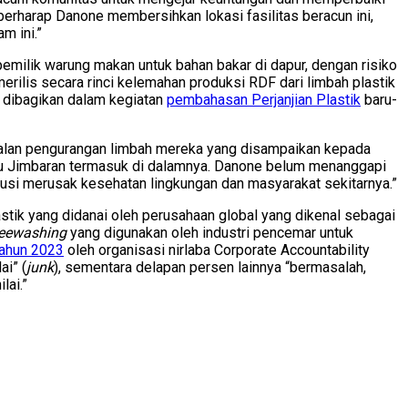
 berharap Danone membersihkan lokasi fasilitas beracun ini,
 ini.”
emilik warung makan untuk bahan bakar di dapur, dengan risiko
rilis secara rinci kelemahan produksi RDF dari limbah plastik
 dibagikan dalam kegiatan
pembahasan Perjanjian Plastik
baru-
jalan pengurangan limbah mereka yang disampaikan kepada
aku Jimbaran termasuk di dalamnya. Danone belum menanggapi
busi merusak kesehatan lingkungan dan masyarakat sekitarnya.”
stik yang didanai oleh perusahaan global yang dikenal sebagai
eewashing
yang digunakan oleh industri pencemar untuk
tahun 2023
oleh organisasi nirlaba Corporate Accountability
ai” (
junk
), sementara delapan persen lainnya “bermasalah,
lai.”