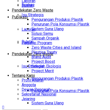
Laporan
Feature
Buletin
Pendekatan Zero Waste
Isu Strategis
Publikasi
Pengurangan Produksi Plastik
Penurunan Pola Konsumsi Plastik
Sistem Guna Ulang
Laporan
Solusi Semu
Sampah Organik
Buletin
Flagship Program
Zero Waste Cities and Island
Plastics Treaty
Pendekatan Zero Waste
Brand Audit
Project Boost
Isu Strategis
Sekolah Ekologis
Project Merit
Tentang Kami
Pengurangan Produksi Plastik
Profil Aliansi
Anggota
Dewan Pengarah
Penurunan Pola Konsumsi Plastik
Sekretariat Nasional
Jejaring
Sistem Guna Ulang