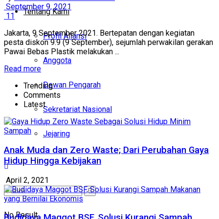
September 9, 2021
Tentang Kami
11
Jakarta, 9 September 2021. Bertepatan dengan kegiatan
Profil Aliansi
pesta diskon 9.9 (9 September), sejumlah perwakilan gerakan
Pawai Bebas Plastik melakukan ...
Anggota
Read more
Dewan Pengarah
Trending
Comments
Latest
Sekretariat Nasional
Jejaring
Anak Muda dan Zero Waste; Dari Perubahan Gaya
Hidup Hingga Kebijakan
April 2, 2021
No Result
Budidaya Maggot BSF, Solusi Kurangi Sampah