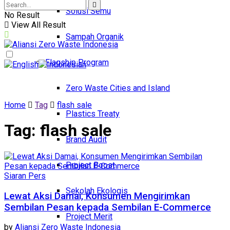
Solusi Semu
No Result
View All Result
Sampah Organik
Flagship Program
Zero Waste Cities and Island
Home
Tag
flash sale
Plastics Treaty
Tag:
flash sale
Brand Audit
Project Boost
Siaran Pers
Sekolah Ekologis
Lewat Aksi Damai, Konsumen Mengirimkan
Sembilan Pesan kepada Sembilan E-Commerce
Project Merit
by
Aliansi Zero Waste Indonesia