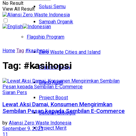
No Result
Solusi Semu
View All Result
Sampah Organik
Flagship Program
Home
Tag
#kasihopsi
Zero Waste Cities and Island
Tag:
#kasihopsi
Plastics Treaty
Brand Audit
Siaran Pers
Project Boost
Lewat Aksi Damai, Konsumen Mengirimkan
Sembilan Pesan kepada Sembilan E-Commerce
Sekolah Ekologis
by
Aliansi Zero Waste Indonesia
Project Merit
September 9, 2021
11