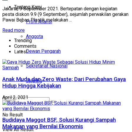
Tentang Kami
Jakarta, 9 September 2021. Bertepatan dengan kegiatan
pesta diskon 9.9 (9 September), sejumlah perwakilan gerakan
Pawai Bebas Plastik melakukan ...
Profil Aliansi
Read more
Anggota
Trending
Comments
Dewan Pengarah
Latest
Sekretariat Nasional
Anak Muda dan Zero Waste; Dari Perubahan Gaya
Jejaring
Hidup Hingga Kebijakan
April 2, 2021
No Result
Budidaya Maggot BSF, Solusi Kurangi Sampah
Makanan yang Bernilai Ekonomis
View All Result