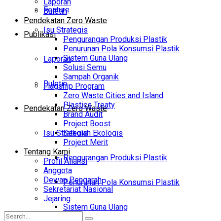
Laporan
Feature
Buletin
Pendekatan Zero Waste
Isu Strategis
Publikasi
Pengurangan Produksi Plastik
Penurunan Pola Konsumsi Plastik
Sistem Guna Ulang
Laporan
Solusi Semu
Sampah Organik
Buletin
Flagship Program
Zero Waste Cities and Island
Plastics Treaty
Pendekatan Zero Waste
Brand Audit
Project Boost
Isu Strategis
Sekolah Ekologis
Project Merit
Tentang Kami
Pengurangan Produksi Plastik
Profil Aliansi
Anggota
Dewan Pengarah
Penurunan Pola Konsumsi Plastik
Sekretariat Nasional
Jejaring
Sistem Guna Ulang