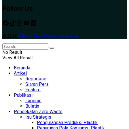
Follow Us
Facebook
TikTok
Instagram
YouTube
LinkedIn
© 2020
Aliansi Zero Waste Indonesia
No Result
View All Result
Beranda
Artikel
Reportase
Siaran Pers
Feature
Publikasi
Laporan
Buletin
Pendekatan Zero Waste
Isu Strategis
Pengurangan Produksi Plastik
Penurunan Pola Konsumsi Plastik