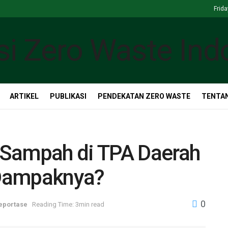
Frida
ARTIKEL
PUBLIKASI
PENDEKATAN ZERO WASTE
TENTAN
 Sampah di TPA Daerah
 Dampaknya?
0
eportase
Reading Time: 3min read