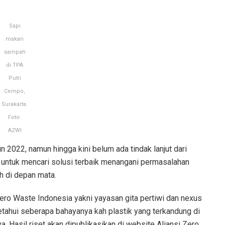
Sapi
makan
sampah
di TPA
Putri
Cempo,
Surakarta.
Foto:
AZWI
n 2022, namun hingga kini belum ada tindak lanjut dari
 untuk mencari solusi terbaik menangani permasalahan
ah di depan mata.
Zero Waste Indonesia yakni yayasan gita pertiwi dan nexus
tahui seberapa bahayanya kah plastik yang terkandung di
 Hasil riset akan dipublikasikan di website Aliansi Zero