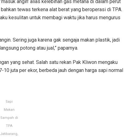
‘masuk angin’ alias kelebihan gas metana di dalam perut
 bahkan tewas terkena alat berat yang beroperasi di TPA.
gaku kesulitan untuk membagi waktu jika harus mengurus
ngin. Sering juga karena gak sengaja makan plastik, jadi
langsung potong atau jual,” paparnya.
engan yang sehat. Salah satu rekan Pak Kliwon mengaku
7-10 juta per ekor, berbeda jauh dengan harga sapi normal
Sapi
Makan
Sampah di
TPA
Jatibarang,