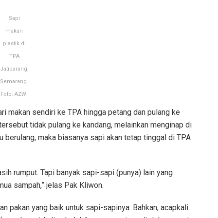
Sapi
makan
plastik di
TPA
Jatibarang,
Semarang.
Foto: AZWI
ri makan sendiri ke TPA hingga petang dan pulang ke
 tersebut tidak pulang ke kandang, melainkan menginap di
 berulang, maka biasanya sapi akan tetap tinggal di TPA
sih rumput. Tapi banyak sapi-sapi (punya) lain yang
mua sampah,” jelas Pak Kliwon.
 pakan yang baik untuk sapi-sapinya. Bahkan, acapkali