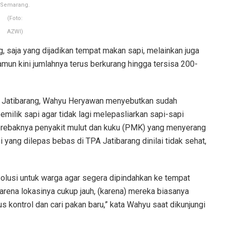
Semarang.
(Foto:
AZWI)
g, saja yang dijadikan tempat makan sapi, melainkan juga
amun kini jumlahnya terus berkurang hingga tersisa 200-
 Jatibarang, Wahyu Heryawan menyebutkan sudah
ilik sapi agar tidak lagi melepasliarkan sapi-sapi
erebaknya penyakit mulut dan kuku (PMK) yang menyerang
i yang dilepas bebas di TPA Jatibarang dinilai tidak sehat,
olusi untuk warga agar segera dipindahkan ke tempat
rena lokasinya cukup jauh, (karena) mereka biasanya
us kontrol dan cari pakan baru,” kata Wahyu saat dikunjungi