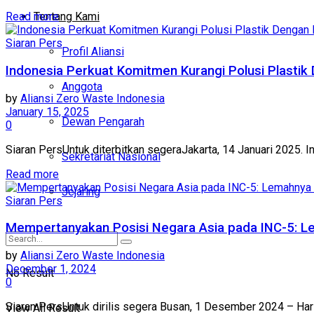
Tentang Kami
Read more
Siaran Pers
Profil Aliansi
Indonesia Perkuat Komitmen Kurangi Polusi Plasti
Anggota
by
Aliansi Zero Waste Indonesia
January 15, 2025
Dewan Pengarah
0
Siaran PersUntuk diterbitkan segeraJakarta, 14 Januari 2025. I
Sekretariat Nasional
Read more
Jejaring
Siaran Pers
Mempertanyakan Posisi Negara Asia pada INC-5: Le
by
Aliansi Zero Waste Indonesia
December 1, 2024
No Result
0
Siaran PersUntuk dirilis segera Busan, 1 Desember 2024 – Hari
View All Result