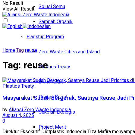
No Result
Solusi Semu
View All Result
Sampah Organik
Flagship Program
Home
Tag
reuse
Zero Waste Cities and Island
Tag:
reuse
Plastics Treaty
Brand Audit
Plastics Treaty
Project Boost
Masyarakat Sudah Bergerak, Saatnya Reuse Jadi Prior
by
Aliansi Zero Waste Indonesia
Sekolah Ekologis
August 4, 2025
0
Project Merit
Direktur Eksekutif Dietplastik Indonesia Tiza Mafira menyampa