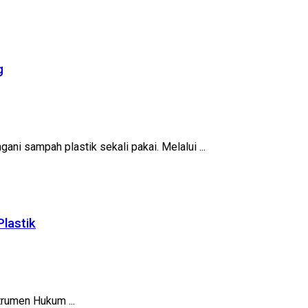
g
ni sampah plastik sekali pakai. Melalui ...
lastik
trumen Hukum ...