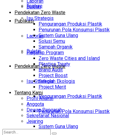
Laporan
Feature
Buletin
Pendekatan Zero Waste
Isu Strategis
Publikasi
Pengurangan Produksi Plastik
Penurunan Pola Konsumsi Plastik
Sistem Guna Ulang
Laporan
Solusi Semu
Sampah Organik
Buletin
Flagship Program
Zero Waste Cities and Island
Plastics Treaty
Pendekatan Zero Waste
Brand Audit
Project Boost
Isu Strategis
Sekolah Ekologis
Project Merit
Tentang Kami
Pengurangan Produksi Plastik
Profil Aliansi
Anggota
Dewan Pengarah
Penurunan Pola Konsumsi Plastik
Sekretariat Nasional
Jejaring
Sistem Guna Ulang