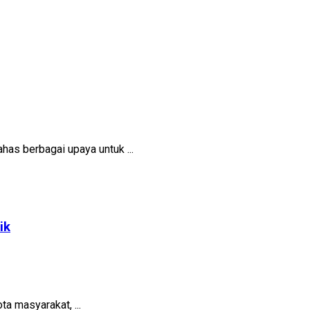
ahas berbagai upaya untuk ...
ik
a masyarakat, ...