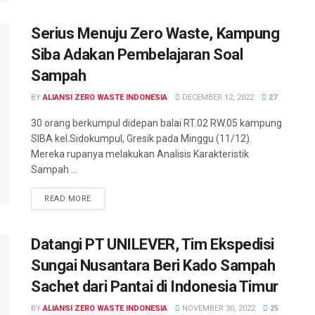
Serius Menuju Zero Waste, Kampung
Siba Adakan Pembelajaran Soal
Sampah
BY
ALIANSI ZERO WASTE INDONESIA
DECEMBER 12, 2022
27
30 orang berkumpul didepan balai RT.02 RW.05 kampung
SIBA kel.Sidokumpul, Gresik pada Minggu (11/12).
Mereka rupanya melakukan Analisis Karakteristik
Sampah ...
READ MORE
Datangi PT UNILEVER, Tim Ekspedisi
Sungai Nusantara Beri Kado Sampah
Sachet dari Pantai di Indonesia Timur
BY
ALIANSI ZERO WASTE INDONESIA
NOVEMBER 30, 2022
25