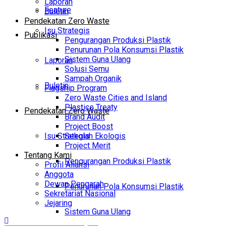
Laporan
Feature
Buletin
Pendekatan Zero Waste
Isu Strategis
Publikasi
Pengurangan Produksi Plastik
Penurunan Pola Konsumsi Plastik
Sistem Guna Ulang
Laporan
Solusi Semu
Sampah Organik
Buletin
Flagship Program
Zero Waste Cities and Island
Plastics Treaty
Pendekatan Zero Waste
Brand Audit
Project Boost
Isu Strategis
Sekolah Ekologis
Project Merit
Tentang Kami
Pengurangan Produksi Plastik
Profil Aliansi
Anggota
Dewan Pengarah
Penurunan Pola Konsumsi Plastik
Sekretariat Nasional
Jejaring
Sistem Guna Ulang