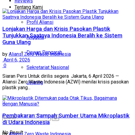
Reviews
Tentang Kami
Profil Aliansi
Lonjakan Harga dan Krisis Pasokan Plastik
Tunjukkan Saatnya Indonesia Beralih ke Sistem
Anggota
Guna Ulang
Dewan Pengarah
by
Aliansi Zero Waste Indonesia
April 6, 2026
0
Sekretariat Nasional
Siaran Pers Untuk dirilis segera Jakarta, 6 April 2026 —
Aliansi Zero Waste Indonesia (AZWI) menilai krisis pasokan
Jejaring
plastik yang...
Pembakaran Sampah Sumber Utama Mikroplastik
di Udara Indonesia
No Result
by
Aliansi Zero Waste Indonesia