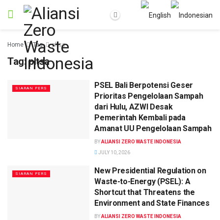
Home
Tag
pltsa
Tag:
pltsa
PSEL Bali Berpotensi Geser
SIARAN PERS
Prioritas Pengelolaan Sampah
dari Hulu, AZWI Desak
Pemerintah Kembali pada
Amanat UU Pengelolaan Sampah
BY
ALIANSI ZERO WASTE INDONESIA
JULY 10, 2026
New Presidential Regulation on
SIARAN PERS
Waste-to-Energy (PSEL): A
Shortcut that Threatens the
Environment and State Finances
BY
ALIANSI ZERO WASTE INDONESIA