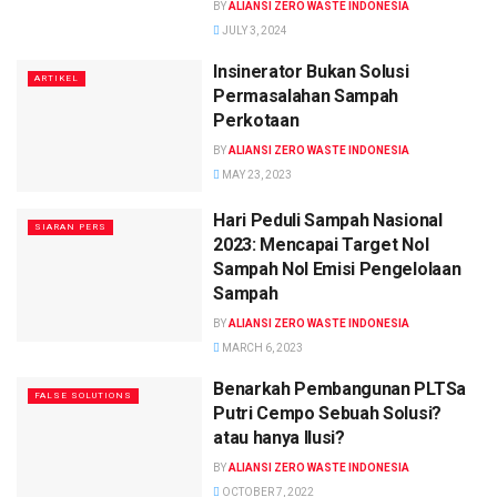
BY
ALIANSI ZERO WASTE INDONESIA
JULY 3, 2024
Insinerator Bukan Solusi
ARTIKEL
Permasalahan Sampah
Perkotaan
BY
ALIANSI ZERO WASTE INDONESIA
MAY 23, 2023
Hari Peduli Sampah Nasional
SIARAN PERS
2023: Mencapai Target Nol
Sampah Nol Emisi Pengelolaan
Sampah
BY
ALIANSI ZERO WASTE INDONESIA
MARCH 6, 2023
Benarkah Pembangunan PLTSa
FALSE SOLUTIONS
Putri Cempo Sebuah Solusi?
atau hanya Ilusi?
BY
ALIANSI ZERO WASTE INDONESIA
OCTOBER 7, 2022